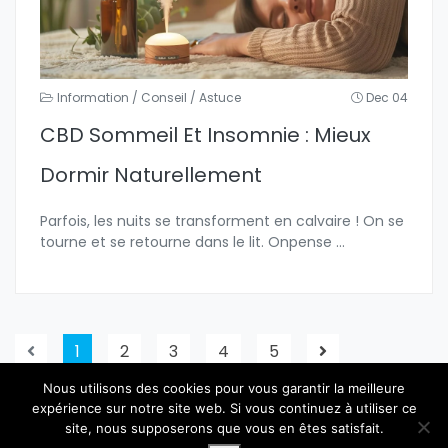
Information / Conseil / Astuce
Dec 04
CBD Sommeil Et Insomnie : Mieux
Dormir Naturellement
Parfois, les nuits se transforment en calvaire ! On se
tourne et se retourne dans le lit. Onpense
...
1
2
3
4
5
Nous utilisons des cookies pour vous garantir la meilleure
expérience sur notre site web. Si vous continuez à utiliser ce
site, nous supposerons que vous en êtes satisfait.