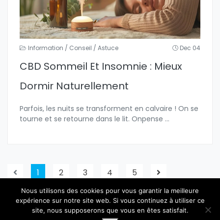
Information / Conseil / Astuce
Dec 04
CBD Sommeil Et Insomnie : Mieux
Dormir Naturellement
Parfois, les nuits se transforment en calvaire ! On se
tourne et se retourne dans le lit. Onpense
...
1
2
3
4
5
Nous utilisons des cookies pour vous garantir la meilleure
expérience sur notre site web. Si vous continuez à utiliser ce
site, nous supposerons que vous en êtes satisfait.