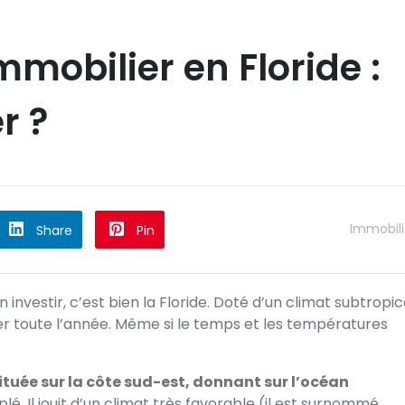
mobilier en Floride :
r ?
Immobili
Share
Pin
on investir, c’est bien la Floride. Doté d’un climat subtropic
gner toute l’année. Même si le temps et les températures
située sur la côte sud-est, donnant sur l’océan
euplé. Il jouit d’un climat très favorable (il est surnommé