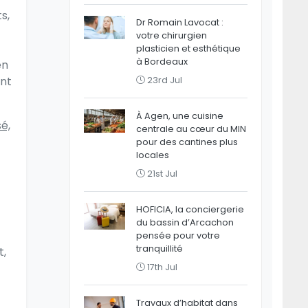
s,
Dr Romain Lavocat :
votre chirurgien
plasticien et esthétique
à Bordeaux
en
ent
23rd Jul
À Agen, une cuisine
sé,
centrale au cœur du MIN
pour des cantines plus
locales
21st Jul
HOFICIA, la conciergerie
du bassin d’Arcachon
pensée pour votre
tranquillité
t,
17th Jul
Travaux d’habitat dans