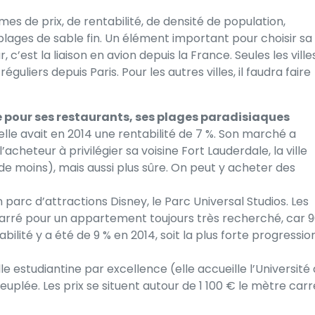
es de prix, de rentabilité, de densité de population,
plages de sable fin. Un élément important pour choisir sa
, c’est la liaison en avion depuis la France. Seules les ville
liers depuis Paris. Pour les autres villes, il faudra faire
ée pour ses restaurants, ses plages paradisiaques
elle avait en 2014 une rentabilité de 7 %. Son marché a
acheteur à privilégier sa voisine Fort Lauderdale, la ville
de moins), mais aussi plus sûre. On peut y acheter des
 parc d’attractions Disney, le Parc Universal Studios. Les
 carré pour un appartement toujours très recherché, car 
abilité y a été de 9 % en 2014, soit la plus forte progressio
lle estudiantine par excellence (elle accueille l’Université
peuplée. Les prix se situent autour de 1 100 € le mètre carr