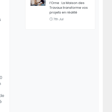
l’Orne : La Maison des
Travaux transforme vos
projets en réalité
s
7th Jul
90
n
 de
é