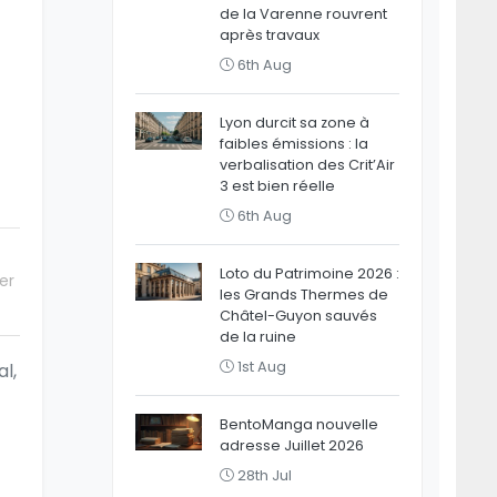
de la Varenne rouvrent
après travaux
6th Aug
Lyon durcit sa zone à
faibles émissions : la
verbalisation des Crit’Air
3 est bien réelle
6th Aug
Loto du Patrimoine 2026 :
er
les Grands Thermes de
Châtel-Guyon sauvés
de la ruine
1st Aug
al,
BentoManga nouvelle
adresse Juillet 2026
28th Jul