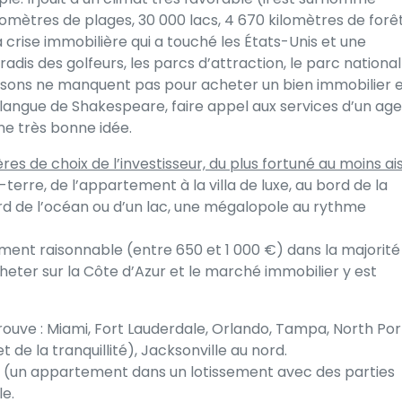
kilomètres de plages, 30 000 lacs, 4 670 kilomètres de forêt
a crise immobilière qui a touché les États-Unis et une
radis des golfeurs, les parcs d’attraction, le parc national
raisons ne manquent pas pour acheter un bien immobilier 
la langue de Shakespeare,
faire appel aux services d’un ag
ne très bonne idée.
ères de choix de l’investisseur, du plus fortuné au moins ai
terre, de l’appartement à la villa de luxe, au bord de la
ord de l’océan ou d’un lac, une mégalopole au rythme
ment raisonnable (entre 650 et 1 000 €) dans la majorité
cheter sur la Côte d’Azur et le marché immobilier y est
trouve : Miami, Fort Lauderdale, Orlando, Tampa, North Por
de la tranquillité), Jacksonville au nord.
 (un appartement dans un lotissement avec des parties
le.