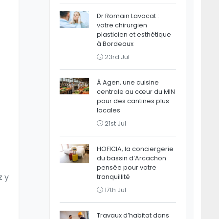
Dr Romain Lavocat :
votre chirurgien
plasticien et esthétique
à Bordeaux
23rd Jul
À Agen, une cuisine
centrale au cœur du MIN
pour des cantines plus
locales
21st Jul
HOFICIA, la conciergerie
du bassin d’Arcachon
pensée pour votre
z y
tranquillité
17th Jul
Travaux d’habitat dans