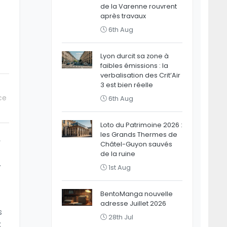
de la Varenne rouvrent
après travaux
6th Aug
Lyon durcit sa zone à
faibles émissions : la
verbalisation des Crit’Air
3 est bien réelle
ce
6th Aug
Loto du Patrimoine 2026 :
les Grands Thermes de
,
Châtel-Guyon sauvés
de la ruine
.
1st Aug
BentoManga nouvelle
adresse Juillet 2026
s
28th Jul
: