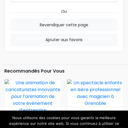
Ou
Revendiquer cette page
Ajouter aux favoris
Recommandés Pour Vous
Un Spectacle Enfants En
Nous utilisons des cookies pour vous garantir la meilleure
Isère Professionnel Avec
Une Animation De
expérience sur notre site web. Si vous continuez à utiliser ce
Magicien À Grenoble
Caricaturistes Innovante