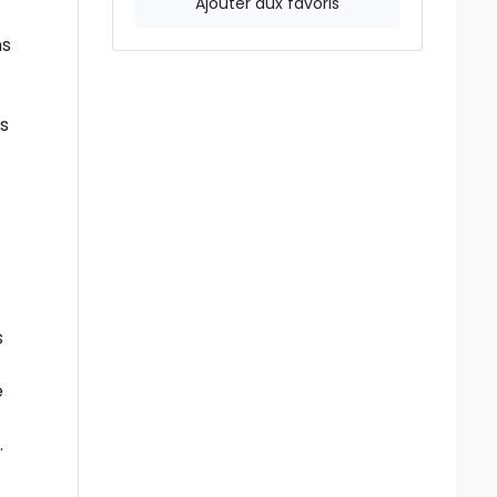
Ajouter aux favoris
ns
ts
s
e
.