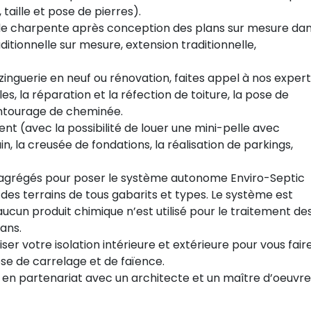
 taille et pose de pierres).
 de charpente après conception des plans sur mesure da
itionnelle sur mesure, extension traditionnelle,
zinguerie en neuf ou rénovation, faites appel à nos exper
es, la réparation et la réfection de toiture, la pose de
’entourage de cheminée.
t (avec la possibilité de louer une mini-pelle avec
n, la creusée de fondations, la réalisation de parkings,
 agrégés pour poser le système autonome Enviro-Septic
r des terrains de tous gabarits et types. Le système est
cun produit chimique n’est utilisé pour le traitement de
ans.
ser votre isolation intérieure et extérieure pour vous fair
ose de carrelage et de faïence.
 en partenariat avec un architecte et un maître d’oeuvre