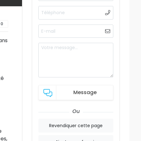
0
dans
té
Message
Ou
Revendiquer cette page
e
es,