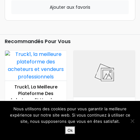
Ajouter aux favoris
Recommandés Pour Vous
Truck1, La Meilleure
Plateforme Des
Acheteurs Et Vendeurs
Société De
Professionnels
Nous utilisons des cookies pour vous garantir la meilleure
Déménagement Objets
expérience sur notre site web. Si vous continuez à utiliser ce
Lourds À Paris
site, nous supposerons que vous en êtes satisfait.
Ok
Accueil
Rechercher
Connexion
Blog