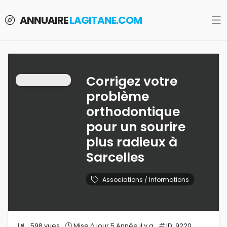
ANNUAIRE
LAGITANE.COM
Corrigez votre
problème
orthodontique
pour un sourire
plus radieux à
Sarcelles
Associations / Informations
598 vues
Mise à jour 5 Année il y a
ID: 9220