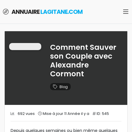
ANNUAIRE
LAGITANE.COM
Comment Sauver
son Couple avec
Alexandre
Cormont
Blog
692 vues
Mise à jour 11 Année il y a
ID: 545
Depuis quelques semaines ou bien même quelques