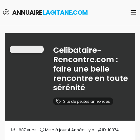
ANNUAIRE
LAGITANE.COM
Celibataire-
Rencontre.com :
faire une belle
rencontre en toute
sérénité
Site de petites annonces
687 vues
Mise à jour 4 Année il y a
ID: 10374