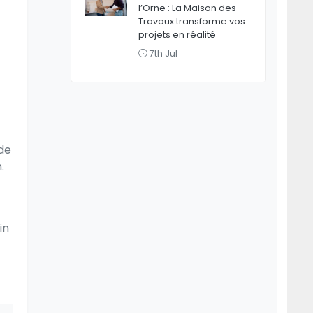
l’Orne : La Maison des
Travaux transforme vos
projets en réalité
7th Jul
 de
.
in