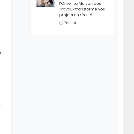
l’Orne : La Maison des
Travaux transforme vos
projets en réalité
7th Jul
n
u