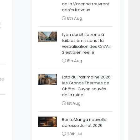
de la Varenne rouvrent
après travaux
n
6th Aug
Lyon durcit sa zone à
faibles émissions : la
verbalisation des Crit’Air
3 est bien réelle
6th Aug
Loto du Patrimoine 2026 :
se
les Grands Thermes de
Châtel-Guyon sauvés
de la ruine
1st Aug
BentoManga nouvelle
adresse Juillet 2026
28th Jul