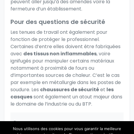
peuvent aller jusqu’à des amendes voire la
fermeture d’un établissement.
Pour des questions de sécurité
Les tenues de travail ont également
pour
fonction de protéger le professionnel
.
Certaines d’entre elles doivent être fabriquées
avec
des tissus non inflammables
, voire
ignifugés pour manipuler certains matériaux
notamment à proximité de fours ou
d’importantes sources de chaleur. C’est le cas
par exemple en métallurgie dans les postes de
soudure. Les
chaussures de sécurité
et
les
casques
sont également un atout majeur dans
le domaine de l’industrie ou du BTP.
S’il vous plaît connectez-vous pour poster
Nous utilisons des cookies pour vous garantir la meilleure
un commentaire.