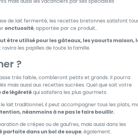
nts mais aussi les vacanciers par ses spécialités
se de lait fermenté, les recettes bretonnes satisfont tou
ur
onctuosité
, apportée par ce produit..
t être utilisé pour les gâteaux, les yaourts maison, l
ravira les papilles de toute la famille.
er ?
asse très faible
, combleront petits et grands. Il pourra
és mais aussi aux recettes sucrées. Quel que soit votre
 de légèreté
qui satisfera les plus gourmets.
le lait traditionnel, il peut accompagner tous les plats, m
tention, néanmoins à ne pas le faire bouillir.
paration de crêpes ou de gaufres
, mais aussi dans les
té parfaite dans un bol de soupe
, également.