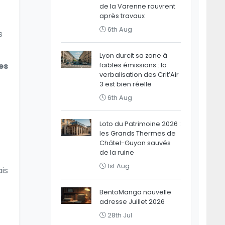
de la Varenne rouvrent
après travaux
6th Aug
s
Lyon durcit sa zone à
es
faibles émissions : la
verbalisation des Crit’Air
3 est bien réelle
6th Aug
Loto du Patrimoine 2026 :
les Grands Thermes de
Châtel-Guyon sauvés
de la ruine
1st Aug
ais
BentoManga nouvelle
adresse Juillet 2026
28th Jul