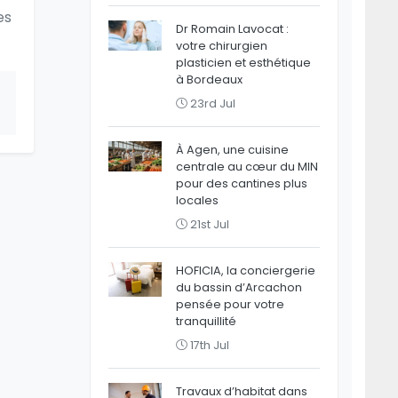
es
Dr Romain Lavocat :
votre chirurgien
plasticien et esthétique
à Bordeaux
23rd Jul
À Agen, une cuisine
centrale au cœur du MIN
pour des cantines plus
locales
21st Jul
HOFICIA, la conciergerie
du bassin d’Arcachon
pensée pour votre
tranquillité
17th Jul
Travaux d’habitat dans