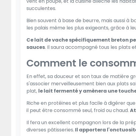
vent en poupe, et la cuisine allèche les habita
succulentes.
Bien souvent à base de beurre, mais aussi
à ba
les palais
même les plus exigeants, grâce à le
Ce lait de vache spécifiquement breton peu
sauces
. Il saura accompagné tous les plats et 
Comment le consomm
En effet, sa douceur et
son taux de matière gr
s'associer merveilleusement bien aux plats sal
plat,
le lait fermenté y amènera une touche
Riche en protéines et plus facile à digérer que 
il peut être consommé seul, froid ou chaud.
At
Il fera un excellent compagnon lors de
la pré
diverses pâtisseries.
Il apportera l'onctuosi