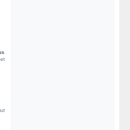
us
.
 et
aut