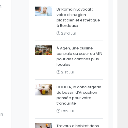
n
Dr Romain Lavocat :
votre chirurgien
plasticien et esthétique
à Bordeaux
23rd Jul
À Agen, une cuisine
centrale au cœur du MIN
pour des cantines plus
locales
21st Jul
HOFICIA, la conciergerie
du bassin d’Arcachon
pensée pour votre
tranquillité
17th Jul
En
Travaux d’habitat dans