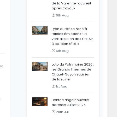
de la Varenne rouvrent
après travaux
6th Aug
Lyon durcit sa zone à
faibles émissions : la
verbalisation des Crit’Air
3 est bien réelle
6th Aug
Loto du Patrimoine 2026 :
se
les Grands Thermes de
Châtel-Guyon sauvés
de la ruine
1st Aug
t
BentoManga nouvelle
adresse Juillet 2026
28th Jul