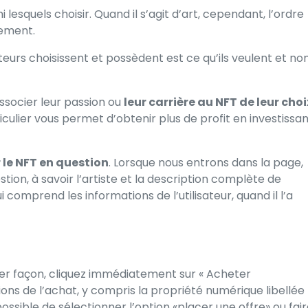
esquels choisir. Quand il s’agit d’art, cependant, l’ordre
uement.
teurs choisissent et possèdent est ce qu’ils veulent et no
ssocier leur passion ou
leur carrière au NFT de leur choi
ulier vous permet d’obtenir plus de profit en investissa
r le NFT en question
. Lorsque nous entrons dans la page,
tion, à savoir l’artiste et la description complète de
 comprend les informations de l’utilisateur, quand il l’a
ier façon, cliquez immédiatement sur « Acheter
ons de l’achat, y compris la propriété numérique libellée
sible de sélectionner l’option «placer une offre» ou fai