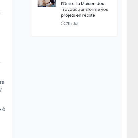
l’Orne : La Maison des
Travaux transforme vos
.
projets en réalité
7th Jul
e
us
y
e à