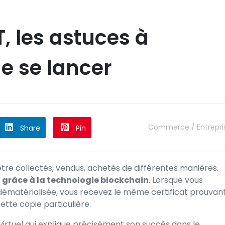
, les astuces à
e se lancer
Commerce / Entrepri
Share
Pin
tre collectés, vendus, achetés de différentes manières.
on grâce à la technologie blockchain
. Lorsque vous
 dématérialisée, vous recevez le même certificat prouvan
ette copie particulière.
virtuel qui explique précisément son succès dans le