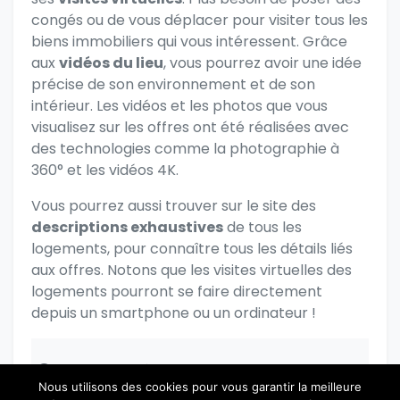
congés ou de vous déplacer pour visiter tous les
biens immobiliers qui vous intéressent. Grâce
aux
vidéos du lieu
, vous pourrez avoir une idée
précise de son environnement et de son
intérieur. Les vidéos et les photos que vous
visualisez sur les offres ont été réalisées avec
des technologies comme la photographie à
360° et les vidéos 4K.
Vous pourrez aussi trouver sur le site des
descriptions exhaustives
de tous les
logements, pour connaître tous les détails liés
aux offres. Notons que les visites virtuelles des
logements pourront se faire directement
depuis un smartphone ou un ordinateur !
S’il vous plaît connectez-vous pour poster
Nous utilisons des cookies pour vous garantir la meilleure
un commentaire.