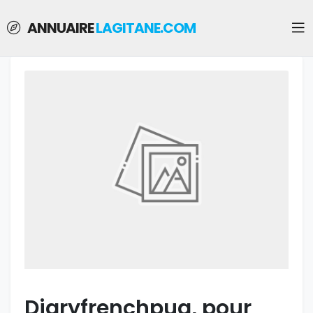
ANNUAIRE
LAGITANE.COM
Diaryfrenchpua, pour