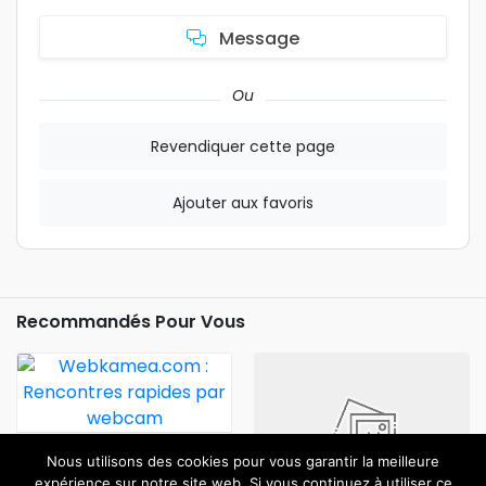
Message
Ou
Revendiquer cette page
Ajouter aux favoris
Recommandés Pour Vous
Webkamea.com :
Nous utilisons des cookies pour vous garantir la meilleure
Rencontres Rapides Par
expérience sur notre site web. Si vous continuez à utiliser ce