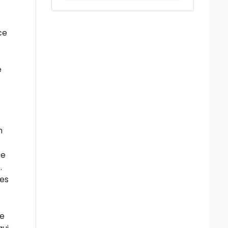
ce
e
n
se
.
des
te