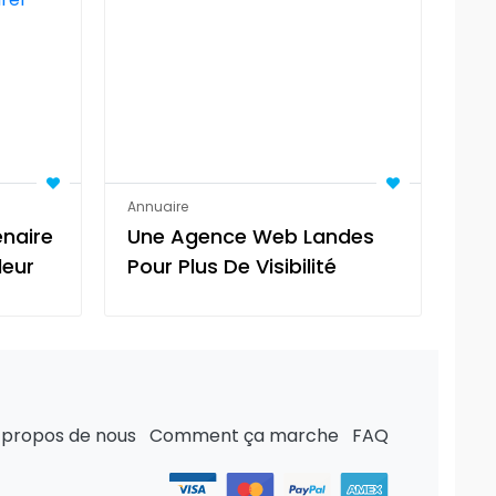
Annuaire
Ann
enaire
Une Agence Web Landes
Tr
leur
Pour Plus De Visibilité
Le
el
In
 propos de nous
Comment ça marche
FAQ