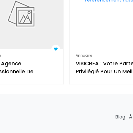
e
Annuaire
 Agence
VISICREA : Votre Part
ssionnelle De
Privilégié Pour Un Meil
encement Située À
Référencement Natur
Blog
À