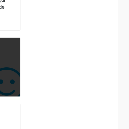
qui
 de