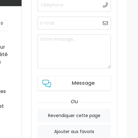
0
eur
 été
s
Message
tes
Ou
et
Revendiquer cette page
Ajouter aux favoris