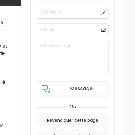
0
e et
vie
lié
Message
Ou
Revendiquer cette page
is