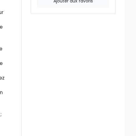
Ajouter aux favoris
ur
re
de
te
ez
en
;