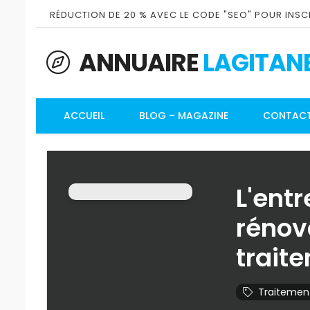
RÉDUCTION DE 20 % AVEC LE CODE "SEO" POUR INSCR
ANNUAIRE
LAGITAN
ACCUEIL
BLOG – MAGAZINE
CONTAC
L'entr
rénova
trait
Traitemen