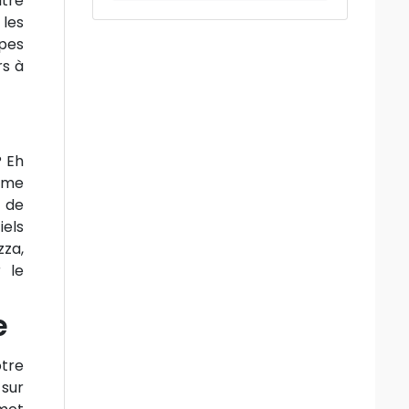
itre
 les
ypes
rs à
? Eh
orme
s de
iels
zza,
r le
e
otre
 sur