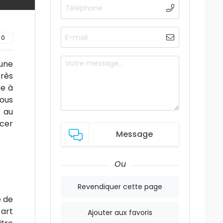
0
’une
très
re à
vous
 au
rcer
Message
Ou
Revendiquer cette page
e de
 art
Ajouter aux favoris