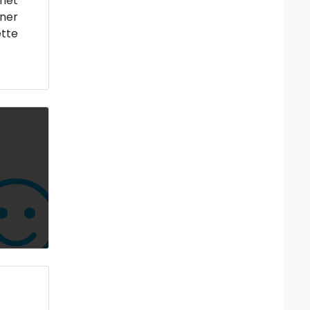
 met
iner
ette