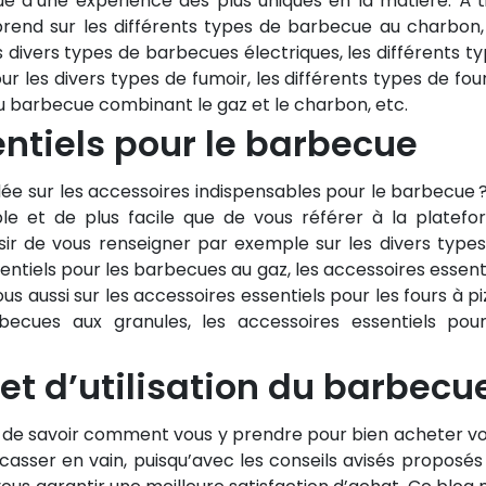
ue d’une expérience des plus uniques en la matière. À t
 apprend sur les différents types de barbecue au charbon,
 divers types de barbecues électriques, les différents t
 les divers types de fumoir, les différents types de fou
du barbecue combinant le gaz et le charbon, etc.
ntiels pour le barbecue
dée sur les accessoires indispensables pour le barbecue 
mple et de plus facile que de vous référer à la platef
isir de vous renseigner par exemple sur les divers type
entiels pour les barbecues au gaz, les accessoires essent
 aussi sur les accessoires essentiels pour les fours à pi
rbecues aux granules, les accessoires essentiels pou
et d’utilisation du barbecu
 de savoir comment vous y prendre pour bien acheter v
casser en vain, puisqu’avec les conseils avisés proposés