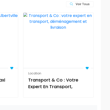
Voir Tous
Location
Loc
axi
Transport & Co : Votre
To
Expert En Transport,
Se
Déménagement Et
To
Livraison