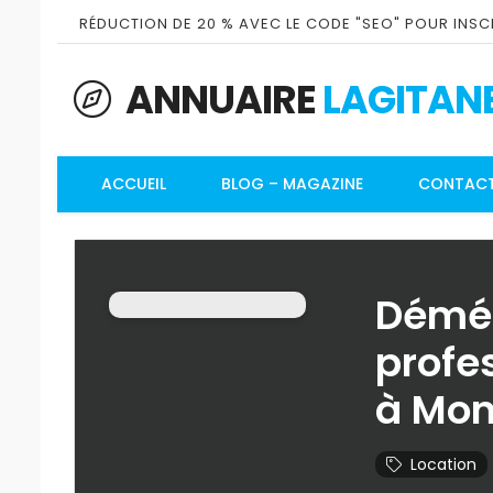
RÉDUCTION DE 20 % AVEC LE CODE "SEO" POUR INSCR
ANNUAIRE
LAGITAN
ACCUEIL
BLOG – MAGAZINE
CONTAC
Démén
profe
à Mon
Location