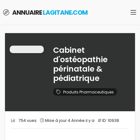
ANNUAIRE
LAGITANE.COM
Cabinet
d'ostéopathie
périnatale &
pédiatrique
Produits Pharmaceutiques
754 vues
Mise à jour 4 Année il y a
ID: 10938