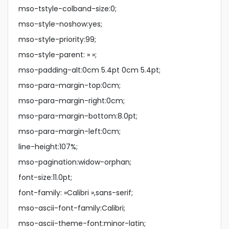
mso-tstyle-colband-size:0;
mso-style-noshow:yes;
mso-style-priority:99;
mso-style-parent: » »;
mso-padding-alt:0cm 5.4pt 0cm 5.4pt;
mso-para-margin-top:0cm;
mso-para-margin-right:0cm;
mso-para-margin-bottom:8.0pt;
mso-para-margin-left:0cm;
line-height:107%;
mso-pagination:widow-orphan;
font-size:11.0pt;
font-family: »Calibri »,sans-serif;
mso-ascii-font-family:Calibri;
mso-ascii-theme-font:minor-latin;