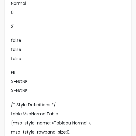
Normal
0
21
false
false
false
FR
X-NONE
X-NONE
/* Style Definitions */
table.MsoNormalTable
{mso-style-name: »Tableau Normal »;
mso-tstyle-rowband-size:0;