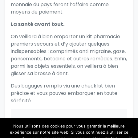
monnaie du pays feront l’affaire comme
moyens de paiement.
La santé avant tout.
On veillera à bien emporter un kit pharmacie
premiers secours et d’y ajouter quelques
indispensables : comprimés anti migraine, gaze,
pansements, bétadine et autres remèdes. Enfin,
parmi les objets essentiels, on veillera à bien
glisser sa brosse à dent.
Des bagages remplis via une checklist bien
précise et vous pouvez embarquer en toute
sérénité.
S’il vous plaît connectez-vous pour poster
Nous utilisons des cookies pour vous garantir la meilleure
un commentaire.
expérience sur notre site web. Si vous continuez à utiliser ce